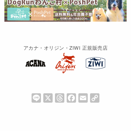
アカナ・オリジン・ZIWI 正規販売店
Li
X
T
F
E
C
n
hr
a
m
o
e
e
c
ai
p
a
e
l
y