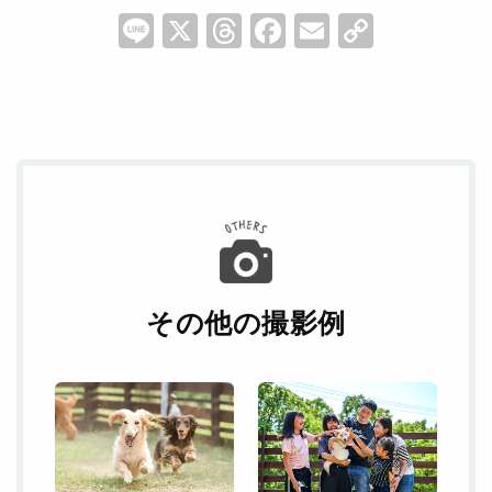
Li
X
T
F
E
C
n
hr
a
m
o
e
e
c
ai
p
a
e
l
y
d
b
Li
s
o
n
o
k
k
その他の撮影例