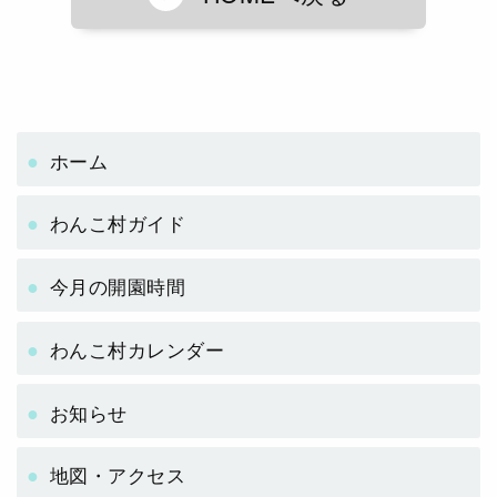
d
b
Li
s
o
n
o
k
k
ホーム
わんこ村ガイド
今月の開園時間
わんこ村カレンダー
お知らせ
地図・アクセス