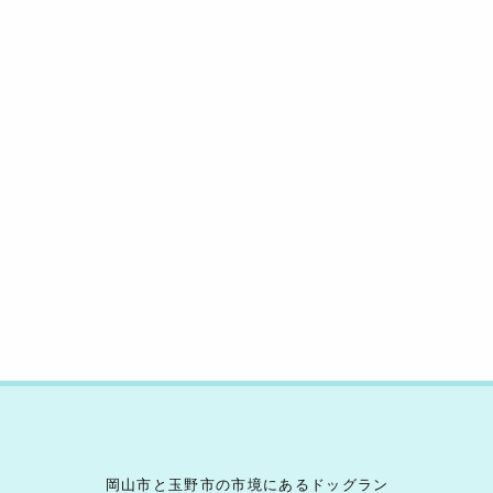
d
b
Li
s
o
n
o
k
k
岡山市と玉野市の市境にあるドッグラン