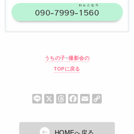
わんこむら
090-7999-
1560
うちの子
♥
撮影会の
TOPに戻る
Li
X
T
F
E
C
n
hr
a
m
o
e
e
c
ai
p
a
e
l
y
HOMEへ戻る