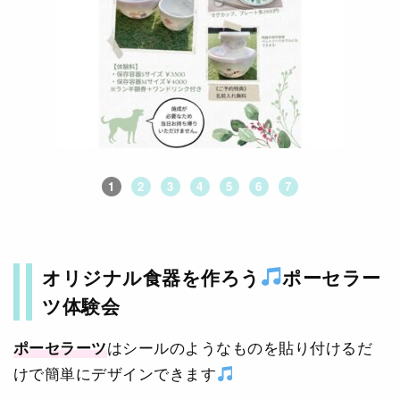
1
2
3
4
5
6
7
オリジナル食器を作ろう
ポーセラー
ツ体験会
ポーセラーツ
はシールのようなものを貼り付けるだ
けで簡単にデザインできます