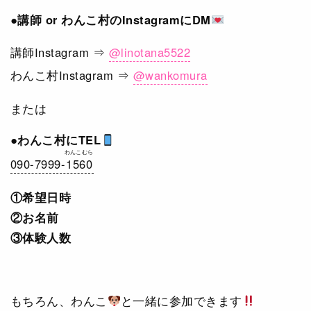
●講師 or わんこ村のInstagramにDM
講師Instagram ⇒
@linotana5522
わんこ村Instagram ⇒
@wankomura
または
●わんこ村にTEL
わんこむら
090-7999-
1560
①希望日時
②お名前
③体験人数
もちろん、わんこ
と一緒に参加できます