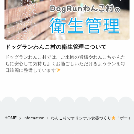
ドッグランわんこ村の衛生管理について
ドッグランわんこ村では、ご来園の皆様やわんこちゃんた
ちに安心して気持ちよくお過ごしいただけるようランを毎
日綺麗に整備しています
HOME
information
わんこ村でオリジナル食器づくり
「ポーセ