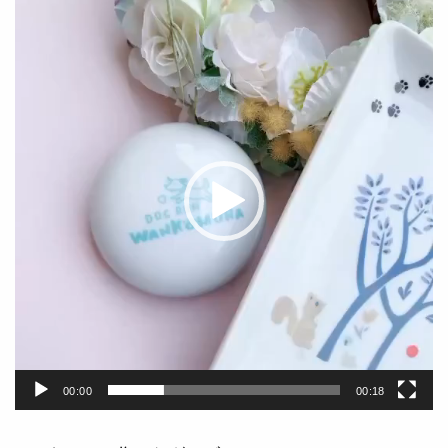
動
画
プ
レ
ー
ヤ
ー
00:00
00:18