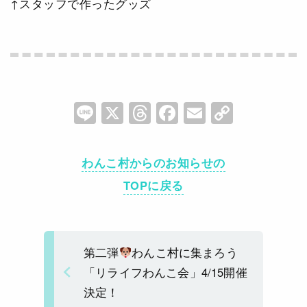
↑スタッフで作ったグッズ
Li
X
T
F
E
C
n
hr
a
m
o
e
e
c
ai
p
わんこ村からのお知らせの
a
e
l
y
TOPに戻る
d
b
Li
s
o
n
o
k
第二弾
わんこ村に集まろう
k
「リライフわんこ会」4/15開催
決定！