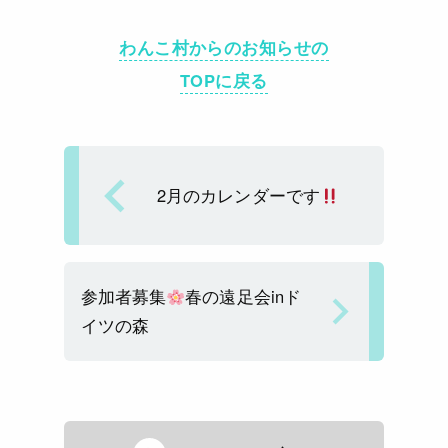
n
hr
a
m
o
e
e
c
ai
p
わんこ村からのお知らせの
a
e
l
y
TOPに戻る
d
b
Li
s
o
n
o
k
k
2月のカレンダーです
参加者募集
春の遠足会inド
イツの森