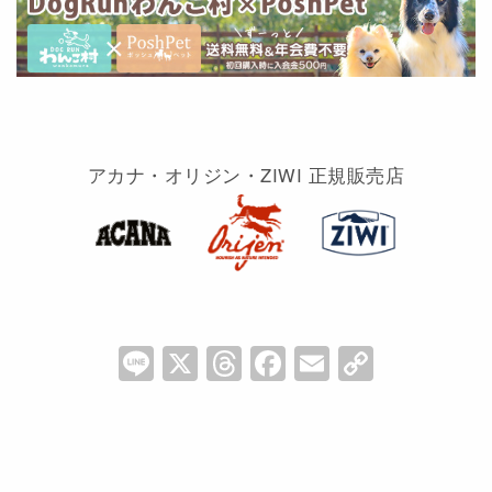
アカナ・オリジン・ZIWI 正規販売店
Li
X
T
F
E
C
n
hr
a
m
o
e
e
c
ai
p
a
e
l
y