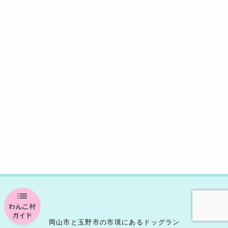
d
b
Li
s
o
n
o
k
k
わんこ村
ガイド
岡山市と玉野市の市境にあるドッグラン