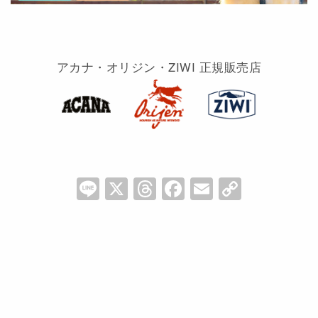
アカナ・オリジン・ZIWI 正規販売店
Li
X
T
F
E
C
n
hr
a
m
o
e
e
c
ai
p
a
e
l
y
d
b
Li
s
o
n