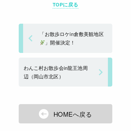
a
e
l
y
TOPに戻る
d
b
Li
s
o
n
o
k
「お散歩ロケin倉敷美観地区
k
」開催決定！
わんこ村お散歩会in龍王池周
辺（岡山市北区）
HOMEへ戻る