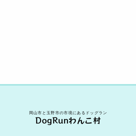
o
k
k
岡山市と玉野市の市境にあるドッグラン
DogRunわんこ村