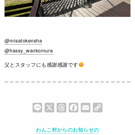
@misatokensha
@hassy_wankomura
父とスタッフにも感謝感謝です
Li
X
T
F
E
C
n
hr
a
m
o
e
e
c
ai
p
わんこ村からのお知らせの