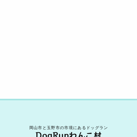
s
o
n
o
k
k
岡山市と玉野市の市境にあるドッグラン
DogRunわんこ村