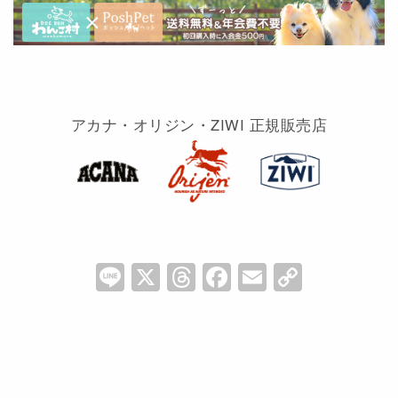
アカナ・オリジン・ZIWI 正規販売店
Li
X
T
F
E
C
n
hr
a
m
o
e
e
c
ai
p
a
e
l
y
d
b
Li