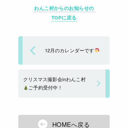
e
e
c
ai
p
わんこ村からのお知らせの
a
e
l
y
TOPに戻る
d
b
Li
s
o
n
o
k
k
12月のカレンダーです
クリスマス撮影会inわんこ村
ご予約受付中！
HOMEへ戻る