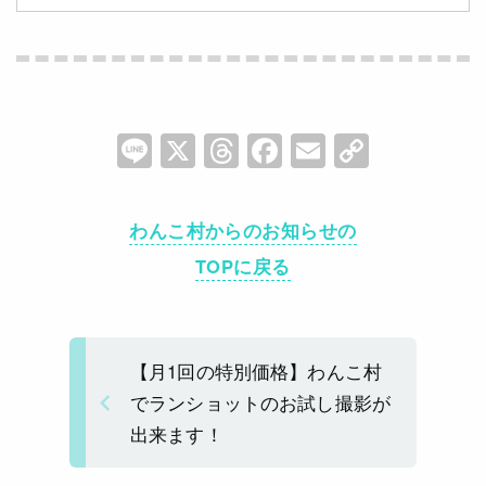
Li
X
T
F
E
C
n
hr
a
m
o
e
e
c
ai
p
わんこ村からのお知らせの
a
e
l
y
TOPに戻る
d
b
Li
s
o
n
o
k
【月1回の特別価格】わんこ村
k
でランショットのお試し撮影が
出来ます！