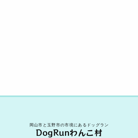
s
o
n
o
k
k
岡山市と玉野市の市境にあるドッグラン
DogRunわんこ村