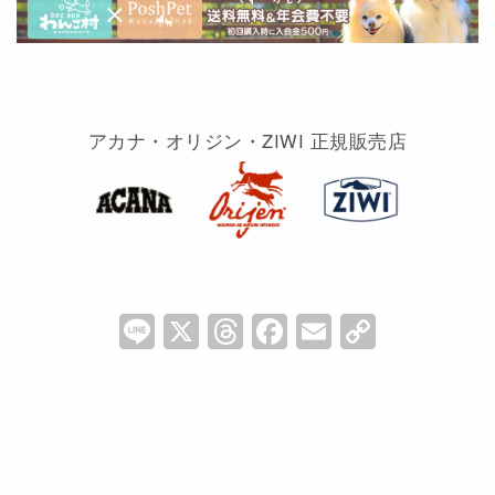
アカナ・オリジン・ZIWI 正規販売店
Li
X
T
F
E
C
n
hr
a
m
o
e
e
c
ai
p
a
e
l
y
d
b
Li