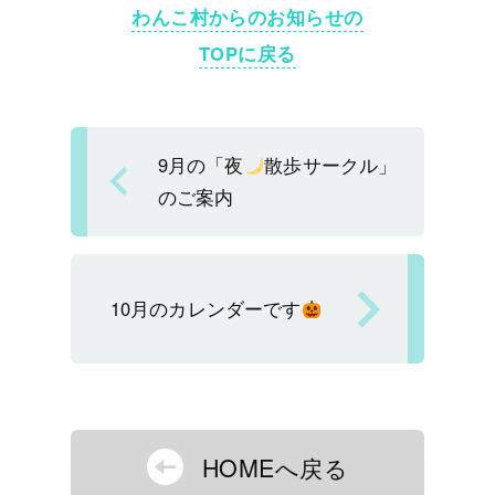
e
e
c
ai
p
わんこ村からのお知らせの
a
e
l
y
TOPに戻る
d
b
Li
s
o
n
o
k
9月の「夜
散歩サークル」
k
のご案内
10月のカレンダーです
HOMEへ戻る